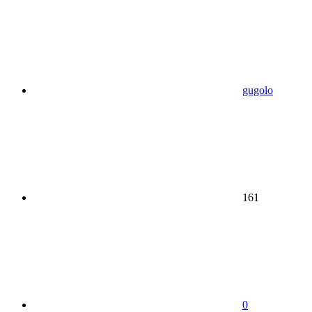
gugolo
161
0